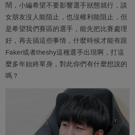
鬧，小編希望不要影響選手狀態就行，談
女朋友沒人能阻止，也沒權利能阻止，但
是希望我們賽區的選手，能先把比賽處理
好，再去搞這些事情，什麼時候才能有跟
Faker或者theshy這種選手出現啊，打這
麼多年始終單身，對此你們有什麼想說的
嗎？