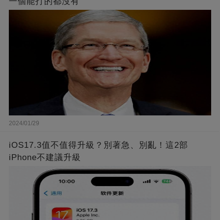
一個能打的都沒有
2024/01/29
iOS17.3值不值得升級？別著急、別亂！這2部
iPhone不建議升級