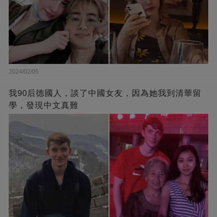
2024/02/05
我90后德國人，談了中國女友，因為她我到清華留
學，發現中文真難