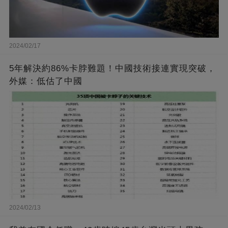
2024/02/17
5年解決約86%卡脖難題！中國技術接連實現突破，
外媒：低估了中國
2024/02/13