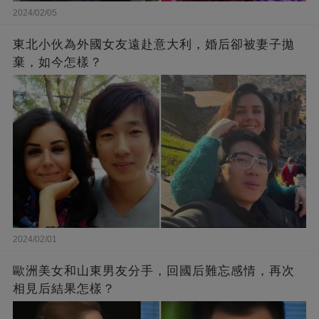
2024/02/05
東北小伙為外國女友遠赴意大利，婚后卻被妻子拋
棄，如今怎樣？
2024/02/01
歐洲美女和山東男友分手，回國后難忘感情，再次
相見后結果怎樣？