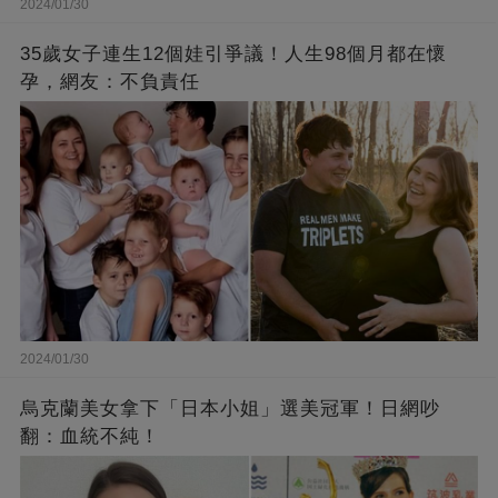
2024/01/30
35歲女子連生12個娃引爭議！人生98個月都在懷
孕，網友：不負責任
2024/01/30
烏克蘭美女拿下「日本小姐」選美冠軍！日網吵
翻：血統不純！