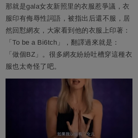
那就是gala女友新照里的衣服惹爭議，衣
服印有侮辱性詞語，被指出后還不服，居
然回懟網友，大家看到他的衣服上印著：
「To be a Bi6tch」，翻譯過來就是：
「做個BZ」。很多網友紛紛吐槽穿這種衣
服也太奇怪了吧。