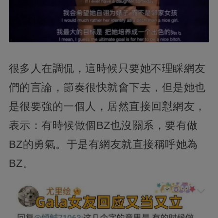
很多人在調侃，這時候只要她不理睬網友
們的言論，節奏很快就會下去，但是她也
是很要強的一個人，居然直接回懟網友，
表示：有時候做個BZ也沒關系，要有做
BZ的勇氣。于是有網友就直接稱呼她為
BZ。