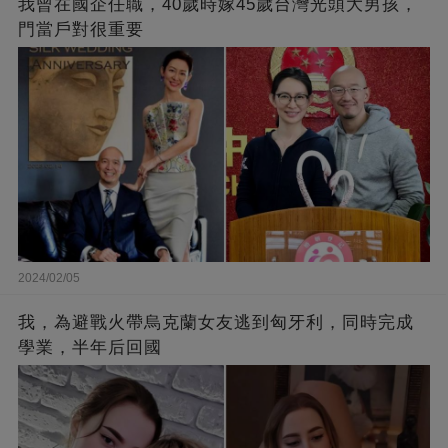
我曾在國企任職，40歲時嫁45歲台灣光頭大男孩，
門當戶對很重要
2024/02/05
我，為避戰火帶烏克蘭女友逃到匈牙利，同時完成
學業，半年后回國