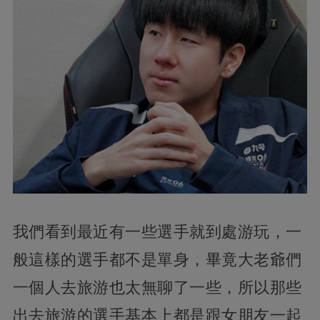
我們看到最近有一些選手就到處游玩，一
般這樣的選手都不是單身，畢竟大老爺們
一個人去旅游也太無聊了一些，所以那些
出去旅游的選手基本上都是跟女朋友一起