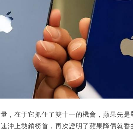
銷量，在于它抓住了雙十一的機會，蘋果先是對新
此迅速沖上熱銷榜首，再次證明了蘋果降價就香