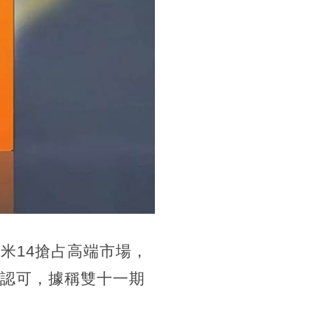
米14搶占高端市場，
的認可，據稱雙十一期