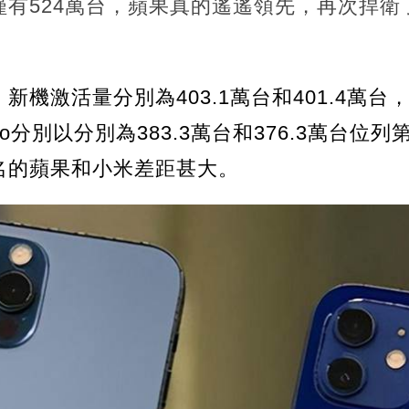
僅有524萬台，蘋果真的遙遙領先，再次捍衛
新機激活量分別為403.1萬台和401.4萬
ppo分別以分別為383.3萬台和376.3萬台
名的蘋果和小米差距甚大。