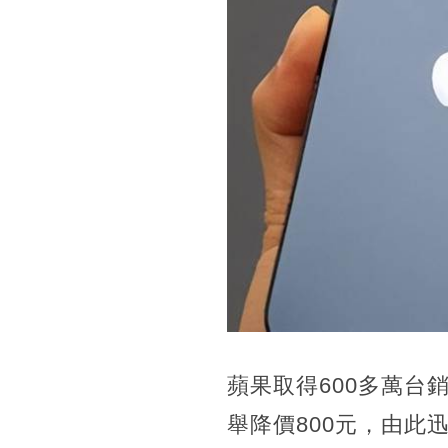
蘋果取得600多萬台
舉降價800元，由