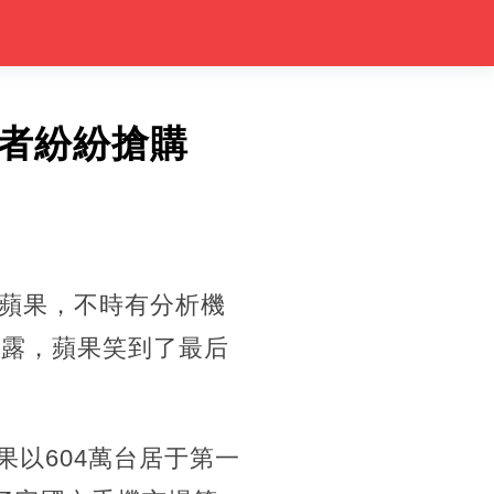
者紛紛搶購
蘋果，不時有分析機
披露，蘋果笑到了最后
果以604萬台居于第一