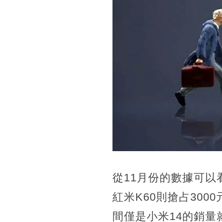
從11月份的數據可以
紅米K60則搶占30
間僅是小米14的銷量