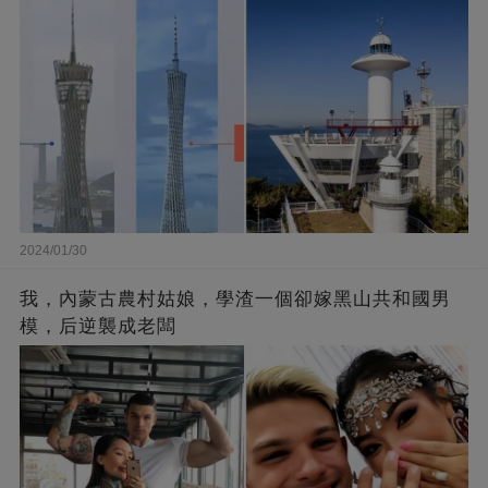
2024/01/30
我，內蒙古農村姑娘，學渣一個卻嫁黑山共和國男
模，后逆襲成老闆