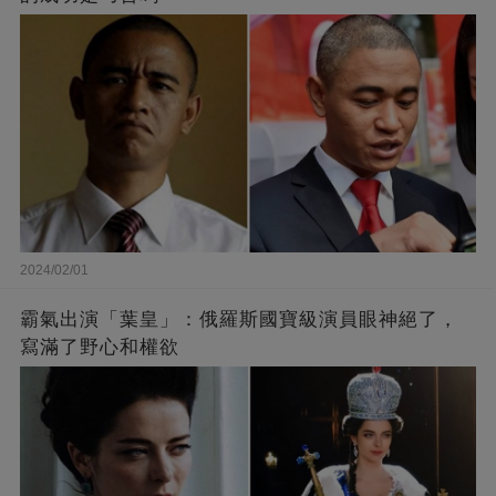
2024/02/01
霸氣出演「葉皇」：俄羅斯國寶級演員眼神絕了，
寫滿了野心和權欲