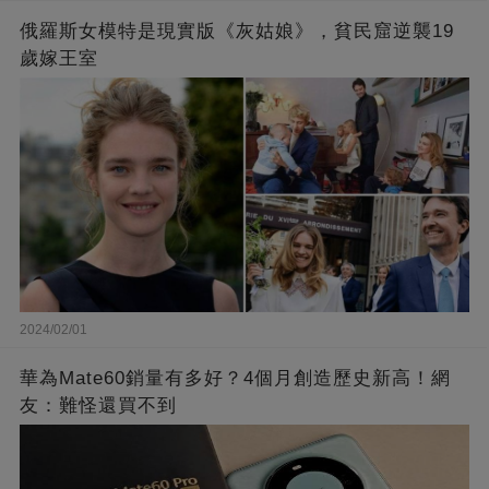
俄羅斯女模特是現實版《灰姑娘》，貧民窟逆襲19
歲嫁王室
2024/02/01
華為Mate60銷量有多好？4個月創造歷史新高！網
友：難怪還買不到