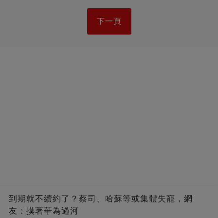
下一頁
到期就不續約了？蔡司、哈蘇等或集體失寵，網
友：摸著華為過河