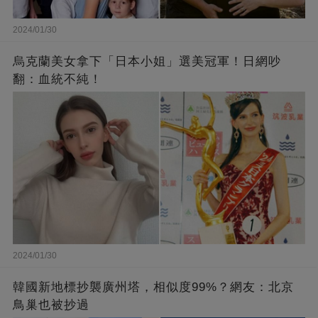
2024/01/30
烏克蘭美女拿下「日本小姐」選美冠軍！日網吵
翻：血統不純！
2024/01/30
韓國新地標抄襲廣州塔，相似度99%？網友：北京
鳥巢也被抄過