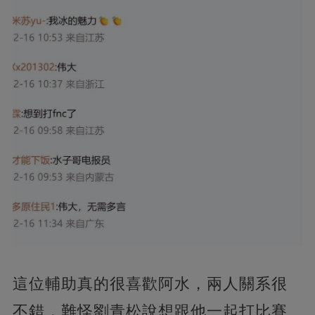
這位輔助真的很喜歡阿水，兩人關系很
不錯，難怪劉青松說想跟他一起打比賽