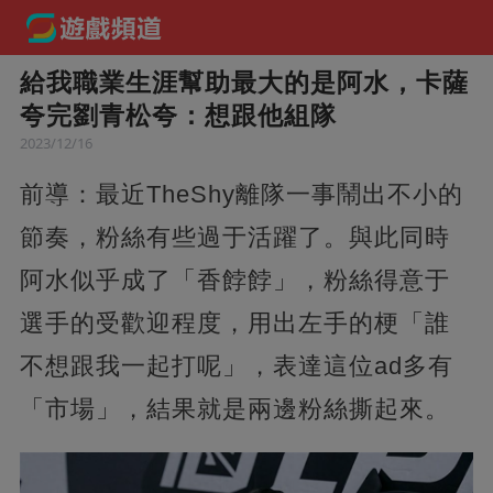
給我職業生涯幫助最大的是阿水，卡薩
夸完劉青松夸：想跟他組隊
2023/12/16
前導：最近TheShy離隊一事鬧出不小的
節奏，粉絲有些過于活躍了。與此同時
阿水似乎成了「香餑餑」，粉絲得意于
選手的受歡迎程度，用出左手的梗「誰
不想跟我一起打呢」，表達這位ad多有
「市場」，結果就是兩邊粉絲撕起來。