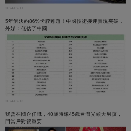
2024/02/17
5年解決約86%卡脖難題！中國技術接連實現突破，
外媒：低估了中國
2024/02/13
我曾在國企任職，40歲時嫁45歲台灣光頭大男孩，
門當戶對很重要