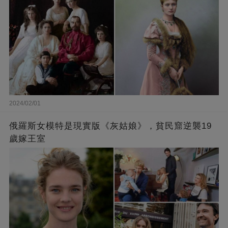
2024/02/01
俄羅斯女模特是現實版《灰姑娘》，貧民窟逆襲19
歲嫁王室