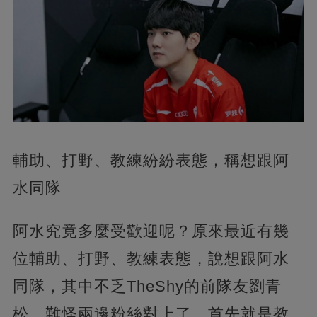
輔助、打野、教練紛紛表態，稱想跟阿
水同隊
阿水究竟多麼受歡迎呢？原來最近有幾
位輔助、打野、教練表態，說想跟阿水
同隊，其中不乏TheShy的前隊友劉青
松，難怪兩邊粉絲對上了。首先就是教