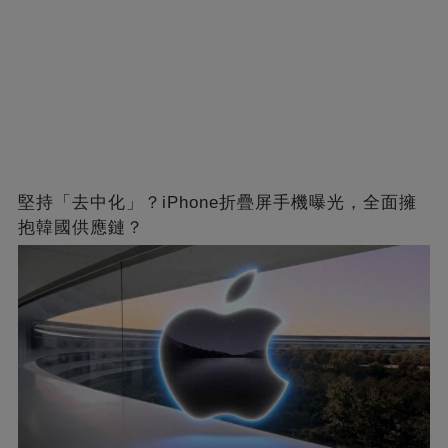
堅持「去中化」？iPhone折疊屏手機曝光，全面擁
抱韓國供應鏈？