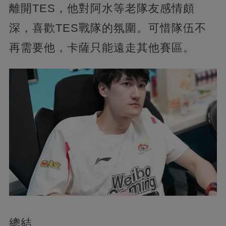
離開TES，他對阿水等老隊友感情頗
深，喜歡TES戰隊的氛圍。可惜隊伍不
再需要他，卡薩只能遠走其他賽區。
總結