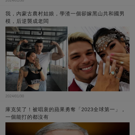
2024/01/30
我，內蒙古農村姑娘，學渣一個卻嫁黑山共和國男
模，后逆襲成老闆
2024/01/30
庫克笑了！被唱衰的蘋果勇奪「2023全球第一」，
一個能打的都沒有