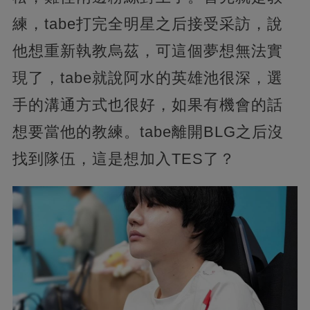
練，tabe打完全明星之后接受采訪，說
他想重新執教烏茲，可這個夢想無法實
現了，tabe就說阿水的英雄池很深，選
手的溝通方式也很好，如果有機會的話
想要當他的教練。tabe離開BLG之后沒
找到隊伍，這是想加入TES了？