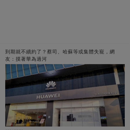
到期就不續約了？蔡司、哈蘇等或集體失寵，網
友：摸著華為過河