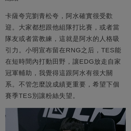
卡薩夸完劉青松夸，阿水確實很受歡
迎。大家都想跟他組隊打比賽，或者當
隊友或者當教練，這就是阿水的人格吸
引力。小明宣布留在RNG之后，TES能
在短時間內打動田野，讓EDG放走自家
冠軍輔助，我覺得這跟阿水有很大關
系。不管怎麼說成績更重要，希望下個
賽季TES別讓粉絲失望。