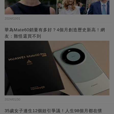
2024/02/01
華為Mate60銷量有多好？4個月創造歷史新高！網
友：難怪還買不到
2024/01/30
35歲女子連生12個娃引爭議！人生98個月都在懷