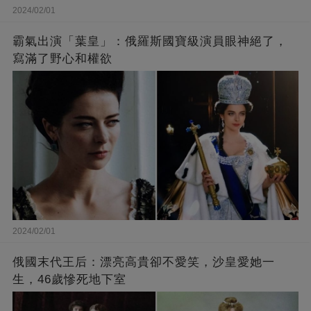
2024/02/01
霸氣出演「葉皇」：俄羅斯國寶級演員眼神絕了，
寫滿了野心和權欲
2024/02/01
俄國末代王后：漂亮高貴卻不愛笑，沙皇愛她一
生，46歲慘死地下室