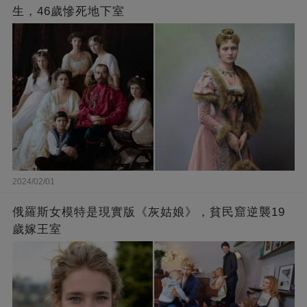
生，46歲慘死地下室
2024/02/01
俄羅斯女模特是現實版《灰姑娘》，貧民窟逆襲19
歲嫁王室