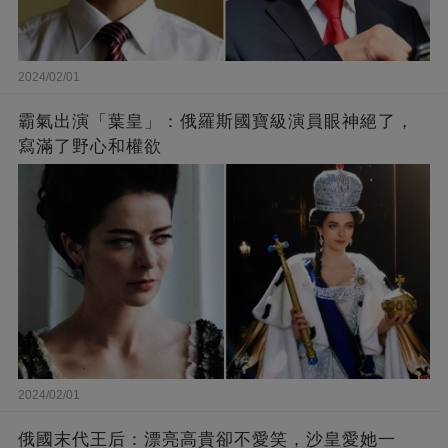
2024/02/01
霸氣出演「葉皇」：俄羅斯國寶級演員眼神絕了，
寫滿了野心和權欲
2024/02/01
俄國末代王后：漂亮高貴卻不愛笑，沙皇愛她一