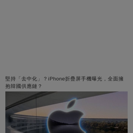
堅持「去中化」？iPhone折疊屏手機曝光，全面擁
抱韓國供應鏈？