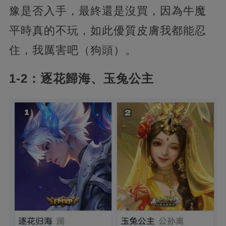
豫是否入手，最終還是沒買，因為牛魔
平時真的不玩，如此優質皮膚我都能忍
住，我厲害吧（狗頭）。
1-2：逐花歸海、玉兔公主