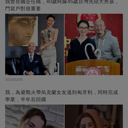
我曾在國企任職，40歲時嫁45歲台灣光頭大男孩，
門當戶對很重要
2024/02/05
我，為避戰火帶烏克蘭女友逃到匈牙利，同時完成
學業，半年后回國