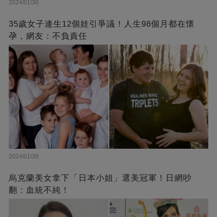
2024/01/30
35歲女子連生12個娃引爭議！人生98個月都在懷
孕，網友：不負責任
2024/01/30
烏克蘭美女拿下「日本小姐」選美冠軍！日網吵
翻：血統不純！