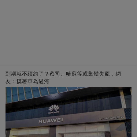
到期就不續約了？蔡司、哈蘇等或集體失寵，網
友：摸著華為過河