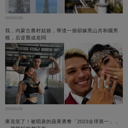
2024/01/30
我，內蒙古農村姑娘，學渣一個卻嫁黑山共和國男
模，后逆襲成老闆
2024/01/30
庫克笑了！被唱衰的蘋果勇奪「2023全球第一」，