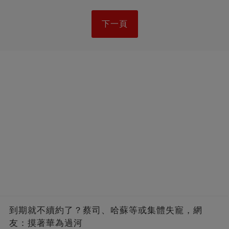
下一頁
到期就不續約了？蔡司、哈蘇等或集體失寵，網
友：摸著華為過河