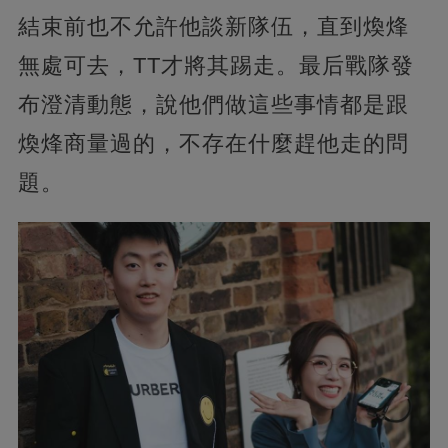
結束前也不允許他談新隊伍，直到煥烽
無處可去，TT才將其踢走。最后戰隊發
布澄清動態，說他們做這些事情都是跟
煥烽商量過的，不存在什麼趕他走的問
題。