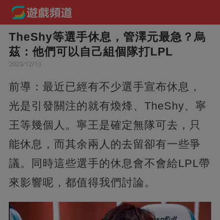
TheShy等選手休息，管澤元最急？烏
茲：他們可以自己組個隊打LPL
2023/12/13
前導：最近已經有不少選手宣布休息，
光是引發關注的就有煥烽、TheShy、寧
王等幾個人。寧王是確定無隊可去，只
能休息，而其余兩人的去留卻有一些爭
議。同時這些選手的休息會不會給LPL帶
來影響呢，都值得我們討論。