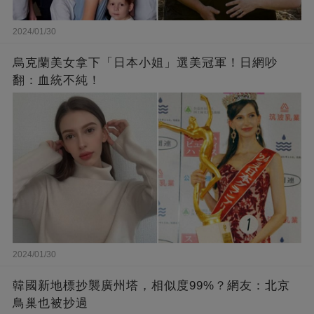
2024/01/30
烏克蘭美女拿下「日本小姐」選美冠軍！日網吵
翻：血統不純！
2024/01/30
韓國新地標抄襲廣州塔，相似度99%？網友：北京
鳥巢也被抄過