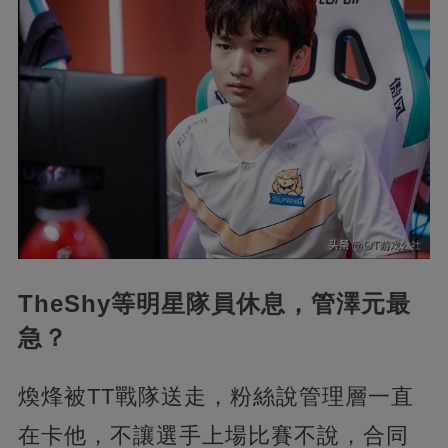
TheShy等明星隊員休息，管澤元最
急？
煥烽被TT戰隊送走，粉絲說管理層一直
在卡他，不讓選手上場比賽不說，合同