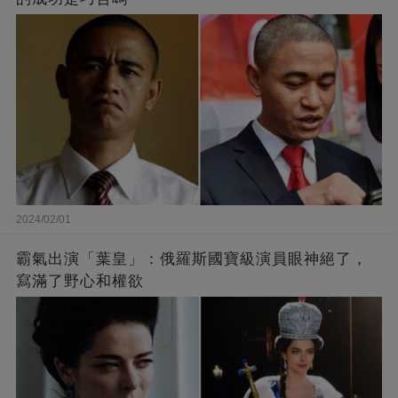
2024/02/01
霸氣出演「葉皇」：俄羅斯國寶級演員眼神絕了，
寫滿了野心和權欲