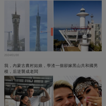
2024/01/30
我，內蒙古農村姑娘，學渣一個卻嫁黑山共和國男
模，后逆襲成老闆