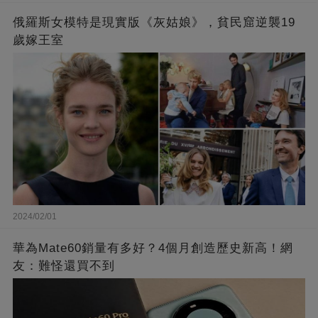
俄羅斯女模特是現實版《灰姑娘》，貧民窟逆襲19
歲嫁王室
2024/02/01
華為Mate60銷量有多好？4個月創造歷史新高！網
友：難怪還買不到