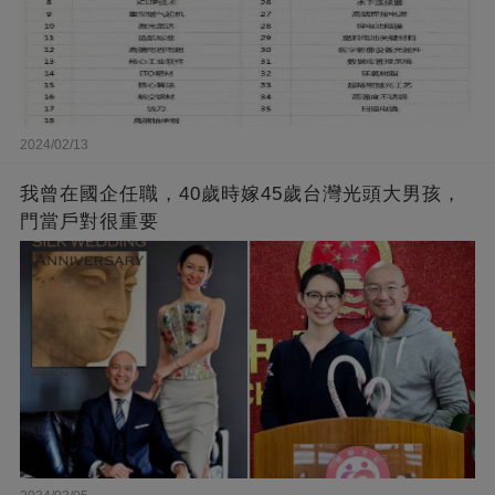
2024/02/13
我曾在國企任職，40歲時嫁45歲台灣光頭大男孩，
門當戶對很重要