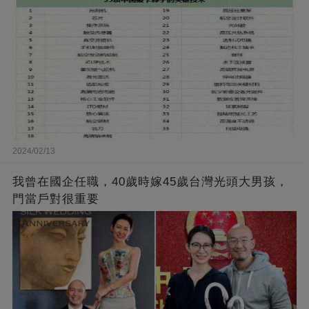
2024/02/13
我曾在國企任職，40歲時嫁45歲台灣光頭大男孩，
門當戶對很重要