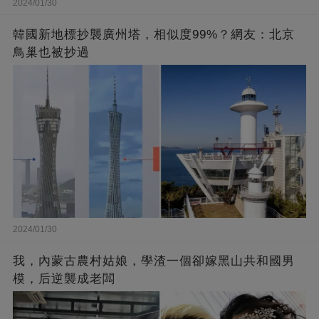
2024/01/30
韓國新地標抄襲廣州塔，相似度99%？網友：北京
鳥巢也被抄過
2024/01/30
我，內蒙古農村姑娘，學渣一個卻嫁黑山共和國男
模，后逆襲成老闆