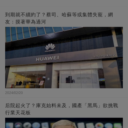
到期就不續約了？蔡司、哈蘇等或集體失寵，網
友：摸著華為過河
2024/02/20
后院起火了？庫克始料未及，國產「黑馬」欲挑戰
行業天花板