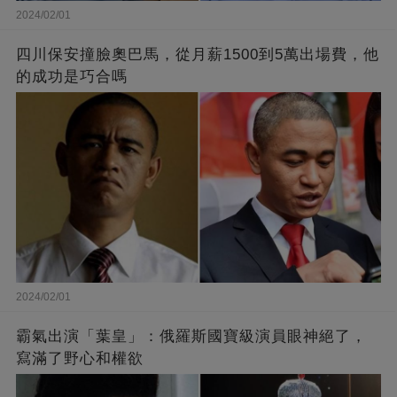
2024/02/01
四川保安撞臉奧巴馬，從月薪1500到5萬出場費，他
的成功是巧合嗎
2024/02/01
霸氣出演「葉皇」：俄羅斯國寶級演員眼神絕了，
寫滿了野心和權欲