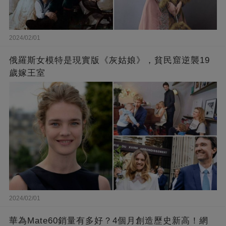
2024/02/01
俄羅斯女模特是現實版《灰姑娘》，貧民窟逆襲19
歲嫁王室
2024/02/01
華為Mate60銷量有多好？4個月創造歷史新高！網