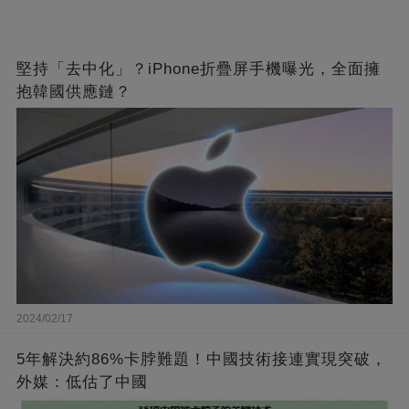
堅持「去中化」？iPhone折疊屏手機曝光，全面擁
抱韓國供應鏈？
2024/02/17
5年解決約86%卡脖難題！中國技術接連實現突破，
外媒：低估了中國