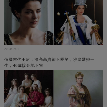
2024/02/01
俄國末代王后：漂亮高貴卻不愛笑，沙皇愛她一
生，46歲慘死地下室