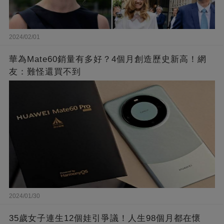
2024/02/01
華為Mate60銷量有多好？4個月創造歷史新高！網
友：難怪還買不到
2024/01/30
35歲女子連生12個娃引爭議！人生98個月都在懷