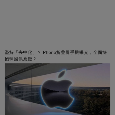
堅持「去中化」？iPhone折疊屏手機曝光，全面擁
抱韓國供應鏈？