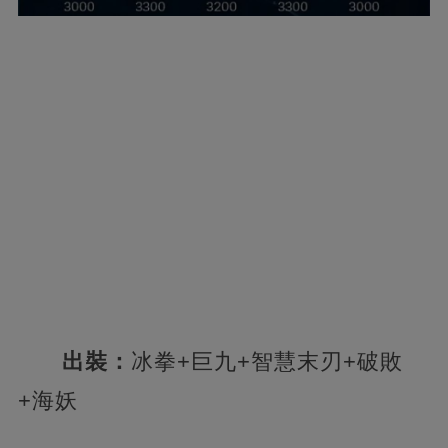
出裝：
冰拳+巨九+智慧末刃+破敗
+海妖