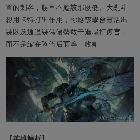
單的刺客，勝率不應該那麼低。大亂斗
想用卡特打出作用，你應該學會靈活出
裝以及通過裝備優勢敢于進場打傷害，
而不是縮在隊伍后面等「收割」。
【英雄解析】