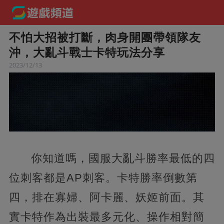
不怕大招被打斷，肉身開團帶領隊友
沖，大亂斗戰士卡特玩法分享
2023/12/13
你知道嗎，國服大亂斗勝率最低的四
位刺客都是AP刺客。卡特勝率倒數第
四，排在寡婦、阿卡麗、妖姬前面。其
實卡特作為出裝最多元化、操作相對簡