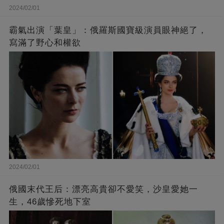
2024/02/01
霸氣出演「葉皇」：俄羅斯國寶級演員眼神絕了，
寫滿了野心和權欲
2024/02/01
俄國末代王后：漂亮高貴卻不愛笑，沙皇愛她一
生，46歲慘死地下室