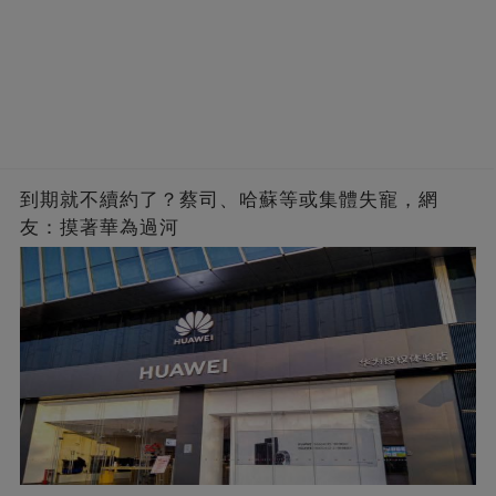
到期就不續約了？蔡司、哈蘇等或集體失寵，網
友：摸著華為過河