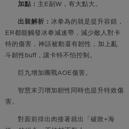
加點：
主E副W，有大點大。
出裝解析：
冰拳為的就是提升容錯，
ER都能觸發冰拳減速帶，減少敵人對卡
特的傷害，神話被動還有韌性，加上亂
斗韌性buff，讓卡特不怕控制。
巨九增加團戰AOE傷害。
智慧末刃增加韌性同時也提升特效傷
害。
對面前排出肉接著就出「破敗+海