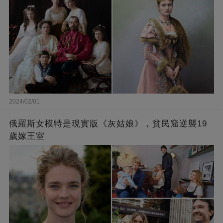
2024/02/01
俄羅斯女模特是現實版《灰姑娘》，貧民窟逆襲19
歲嫁王室