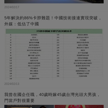
2024/02/17
5年解決約86%卡脖難題！中國技術接連實現突破，
外媒：低估了中國
2024/02/13
我曾在國企任職，40歲時嫁45歲台灣光頭大男孩，
門當戶對很重要