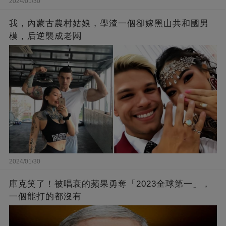
2024/01/30
我，內蒙古農村姑娘，學渣一個卻嫁黑山共和國男
模，后逆襲成老闆
2024/01/30
庫克笑了！被唱衰的蘋果勇奪「2023全球第一」，
一個能打的都沒有