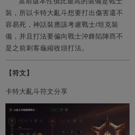
當前版本性價比最高的裝備是戰士
裝，所以卡特大亂斗想要打出傷害還不
容易死，神話裝應該考慮戰士/坦克裝
備，并且打法要偏向戰士沖鋒陷陣而不
是之前刺客龜縮收頭打法。
【符文】
卡特大亂斗符文分享