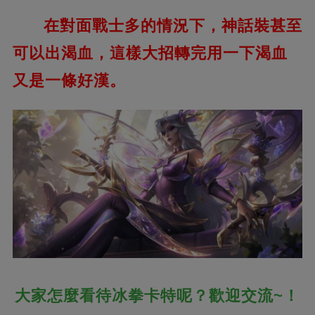
在對面戰士多的情況下，神話裝甚至
可以出渴血，這樣大招轉完用一下渴血
又是一條好漢。
大家怎麼看待冰拳卡特呢？歡迎交流~！