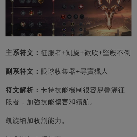
主系符文：
征服者+凱旋+歡欣+堅毅不倒
副系符文：
眼球收集器+尋寶獵人
符文解析：
卡特技能機制很容易疊滿征
服者，加強技能傷害和續航。
凱旋增加收割能力。