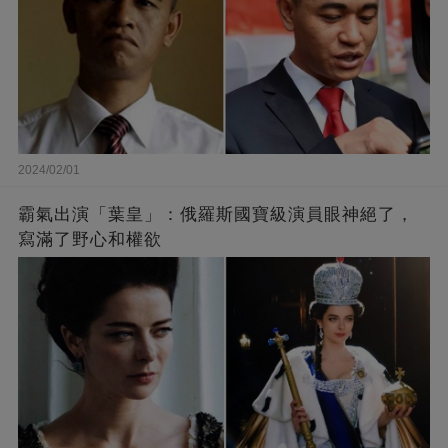
2024/02/01
霸氣出演「葉皇」：俄羅斯國寶級演員眼神絕了，
寫滿了野心和權欲