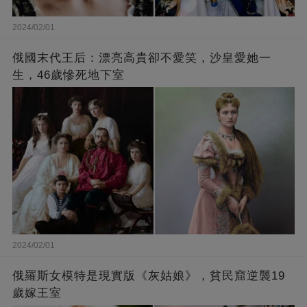
2024/02/01
俄國末代王后：漂亮高貴卻不愛笑，沙皇愛她一
生，46歲慘死地下室
2024/02/01
俄羅斯女模特是現實版《灰姑娘》，貧民窟逆襲19
歲嫁王室