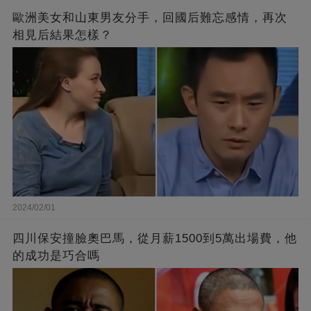
歐洲美女和山東男友分手，回國后難忘感情，再次
相見后結果怎樣？
2024/02/01
四川保安撞臉奧巴馬，從月薪1500到5萬出場費，他
的成功是巧合嗎