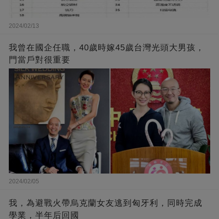
2024/02/13
我曾在國企任職，40歲時嫁45歲台灣光頭大男孩，
門當戶對很重要
2024/02/05
我，為避戰火帶烏克蘭女友逃到匈牙利，同時完成
學業，半年后回國