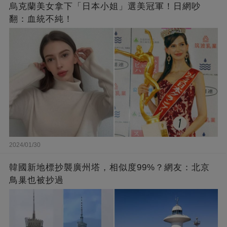
烏克蘭美女拿下「日本小姐」選美冠軍！日網吵
翻：血統不純！
2024/01/30
韓國新地標抄襲廣州塔，相似度99%？網友：北京
鳥巢也被抄過