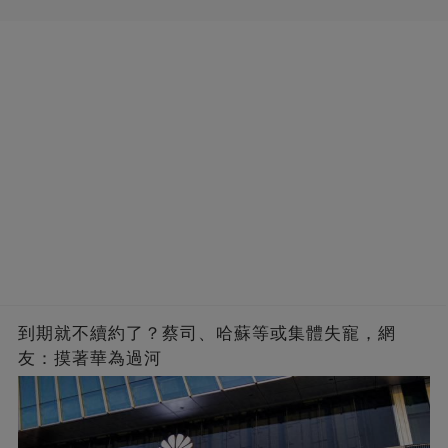
到期就不續約了？蔡司、哈蘇等或集體失寵，網
友：摸著華為過河