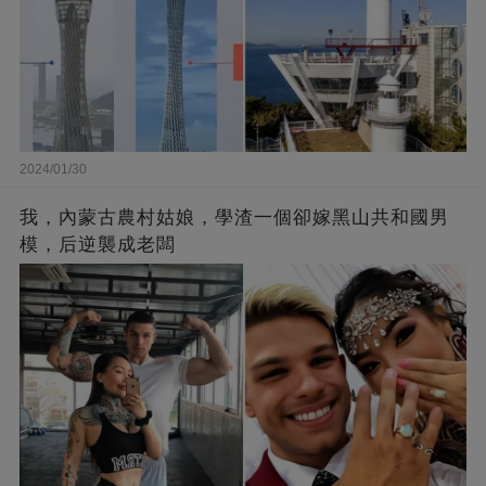
2024/01/30
我，內蒙古農村姑娘，學渣一個卻嫁黑山共和國男
模，后逆襲成老闆