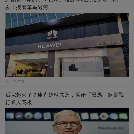
友：摸著華為過河
2024/02/20
后院起火了？庫克始料未及，國產「黑馬」欲挑戰
行業天花板