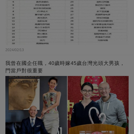
2024/02/13
我曾在國企任職，40歲時嫁45歲台灣光頭大男孩，
門當戶對很重要