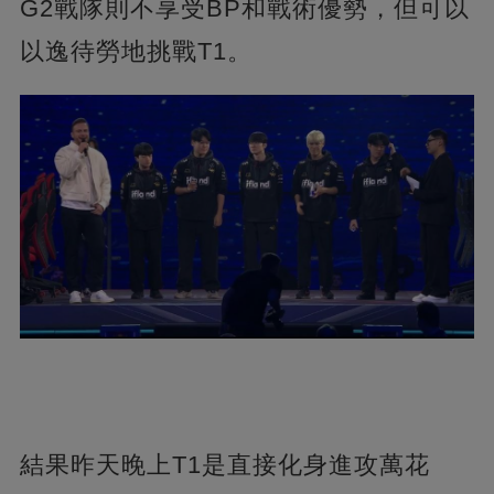
G2戰隊則不享受BP和戰術優勢，但可以
以逸待勞地挑戰T1。
結果昨天晚上T1是直接化身進攻萬花