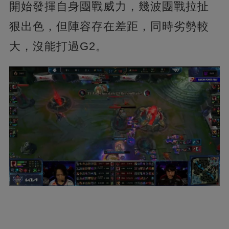
開始發揮自身團戰威力，幾波團戰拉扯
狠出色，但陣容存在差距，同時劣勢較
大，沒能打過G2。