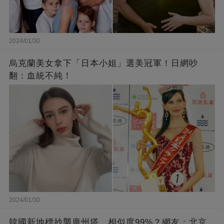
2024/01/30
烏克蘭美女拿下「日本小姐」選美冠軍！日網吵
翻：血統不純！
2024/01/30
韓國新地標抄襲廣州塔，相似度99%？網友：北京