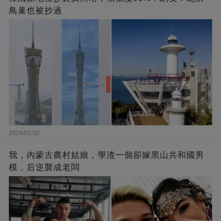
鳥巢也被抄過
2024/01/30
我，內蒙古農村姑娘，學渣一個卻嫁黑山共和國男
模，后逆襲成老闆