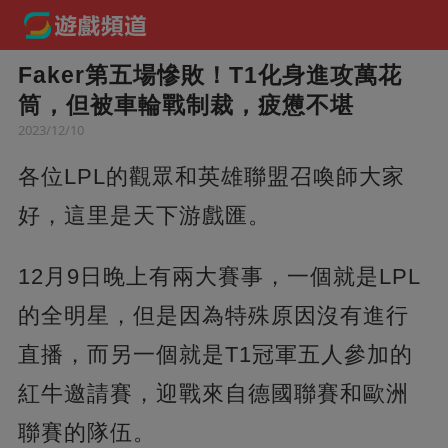
Faker第五場慘敗！T1化身進攻萬花
筒，但被車輪戰制裁，疲憊不堪
2023/12/10
各位LPL的觀眾和英雄聯盟召喚師大家
好，這里是天下游戲匯。
12月9日晚上有兩大賽事，一個就是LPL
的全明星，但是因為特殊原因沒有進行
直播，而另一個就是T1冠軍五人參加的
紅牛邀請賽，迎戰來自德國聯賽和歐洲
聯賽的隊伍。