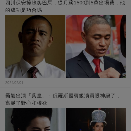
四川保安撞臉奧巴馬，從月薪1500到5萬出場費，他
的成功是巧合嗎
2024/02/01
霸氣出演「葉皇」：俄羅斯國寶級演員眼神絕了，
寫滿了野心和權欲