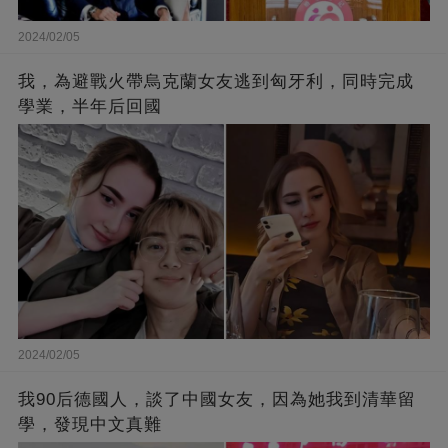
2024/02/05
我，為避戰火帶烏克蘭女友逃到匈牙利，同時完成
學業，半年后回國
2024/02/05
我90后德國人，談了中國女友，因為她我到清華留
學，發現中文真難