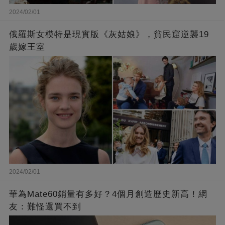
2024/02/01
俄羅斯女模特是現實版《灰姑娘》，貧民窟逆襲19
歲嫁王室
2024/02/01
華為Mate60銷量有多好？4個月創造歷史新高！網
友：難怪還買不到