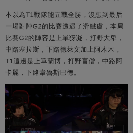
本以為T1戰隊能五戰全勝，沒想到最后
一場對陣G2的比賽遭遇了滑鐵盧，本局
比賽G2的陣容是上單犽凝，打野大卑，
中路塞拉斯，下路德萊文加上阿木木，
T1這邊是上單蘭博，打野盲僧，中路阿
卡麗，下路韋魯斯巴德。