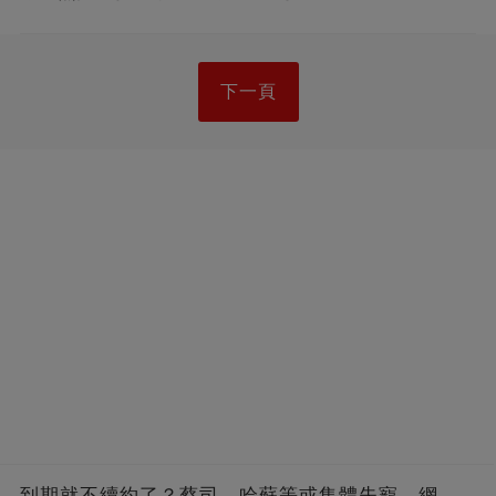
下一頁
到期就不續約了？蔡司、哈蘇等或集體失寵，網