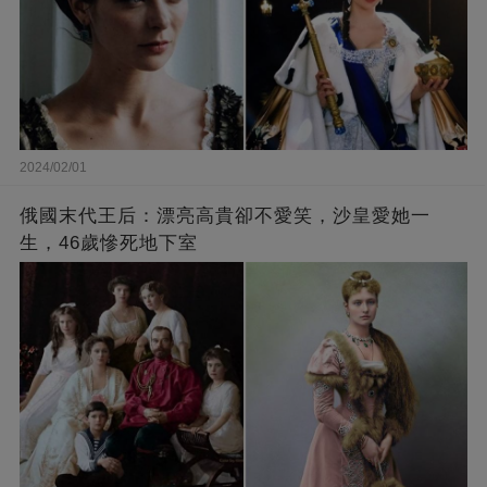
2024/02/01
俄國末代王后：漂亮高貴卻不愛笑，沙皇愛她一
生，46歲慘死地下室