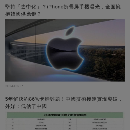
堅持「去中化」？iPhone折疊屏手機曝光，全面擁
抱韓國供應鏈？
2024/02/17
5年解決約86%卡脖難題！中國技術接連實現突破，
外媒：低估了中國