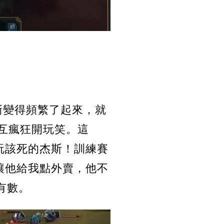
漸漸變得頻繁了起來，就
相互瘋狂開玩笑。這
在玩該死的杰斯！訓練賽
要讓他給我點外賣，他不
有數。