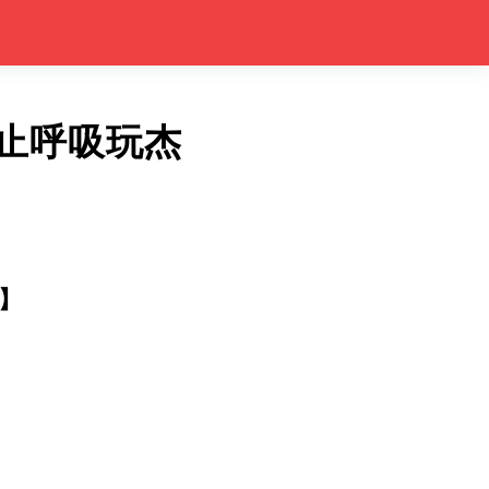
e禁止呼吸玩杰
】