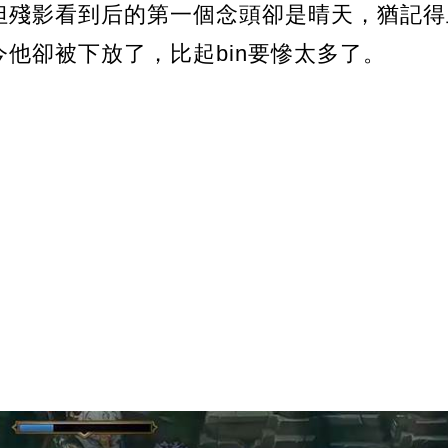
但殘影看到后的第一個念頭卻是晴天，猶記得
他卻被下放了，比起bin要慘太多了。