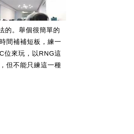
想法的。舉個很簡單的
時間補補短板，練一
C位來玩，以RNG這
，但不能只練這一種