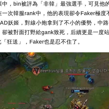
票中，bin被評為「非韓」最強選手，可見他
一次韓服rank中，他的表現卻令Faker極
中單AD妖姬，對線小炮拿到了不小的優勢，中路
卻被對面打野給gank致死，后續更是一度
如此「狂送」，Faker也是忍不住了。