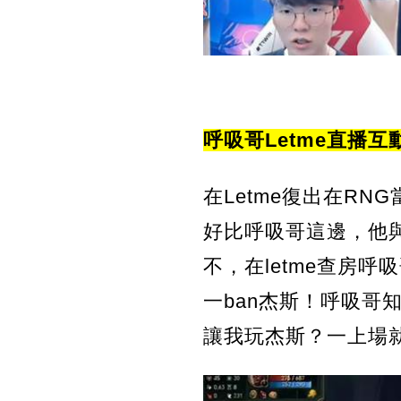
呼吸哥Letme直播
在Letme復出在R
好比呼吸哥這邊，他與
不，在letme查房
一ban杰斯！呼吸哥
讓我玩杰斯？一上場就