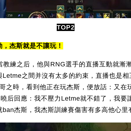
TOP2
互動，杰斯就是不讓玩！
NG當教練之后，他與RNG選手的直播互動就
Letme之間并沒有太多的約束，直播也是
呼吸哥之時，看到他正在玩杰斯，便放話：又
知曉后回應：我不壓力Letme就不錯了，我
ban杰斯，我杰斯訓練賽傷害有多高他心里