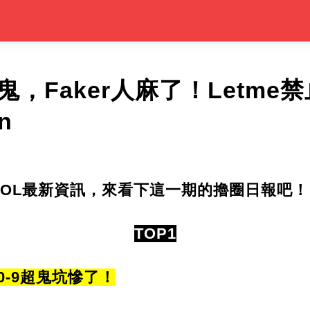
超鬼，Faker人麻了！Letm
n
LOL最新資訊，來看下這一期的擼圈日報吧！
TOP1
，0-9超鬼坑慘了！