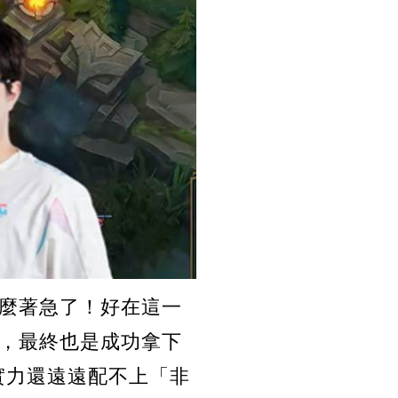
麼著急了！好在這一
足，最終也是成功拿下
實力還遠遠配不上「非