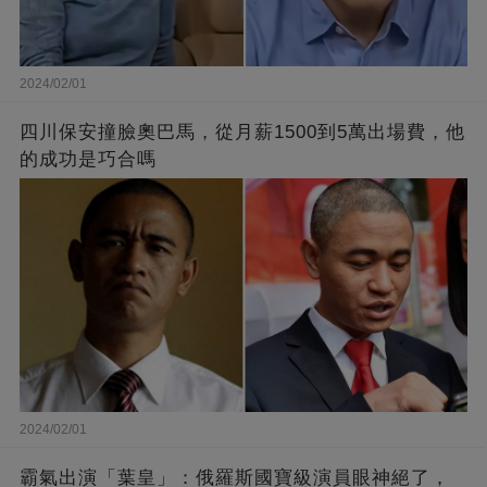
2024/02/01
四川保安撞臉奧巴馬，從月薪1500到5萬出場費，他
的成功是巧合嗎
2024/02/01
霸氣出演「葉皇」：俄羅斯國寶級演員眼神絕了，