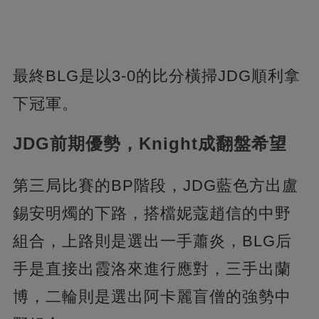
最終BLG是以3-0的比分橫掃JDG順利拿
下冠軍。
JDG前期優勢，Knight成翻盤希望
第三局比賽的BP階段，JDG藍色方出盧
錫安明燭的下路，搭檔妮蔻趙信的中野
組合，上路則是選出一手蕭炎，BLG后
手是直接出霞洛來進行應對，三手出蘭
博，二輪則是選出阿卡麗盲僧的強勢中