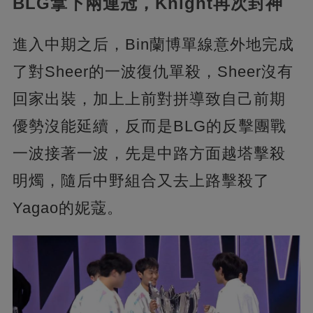
BLG拿下兩連冠，Knight再次封神
進入中期之后，Bin蘭博單線意外地完成
了對Sheer的一波復仇單殺，Sheer沒有
回家出裝，加上上前對拼導致自己前期
優勢沒能延續，反而是BLG的反擊團戰
一波接著一波，先是中路方面越塔擊殺
明燭，隨后中野組合又去上路擊殺了
Yagao的妮蔻。