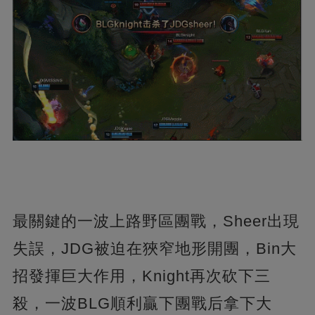
最關鍵的一波上路野區團戰，Sheer出現
失誤，JDG被迫在狹窄地形開團，Bin大
招發揮巨大作用，Knight再次砍下三
殺，一波BLG順利贏下團戰后拿下大