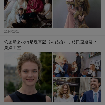
2024/02/01
俄羅斯女模特是現實版《灰姑娘》，貧民窟逆襲19
歲嫁王室