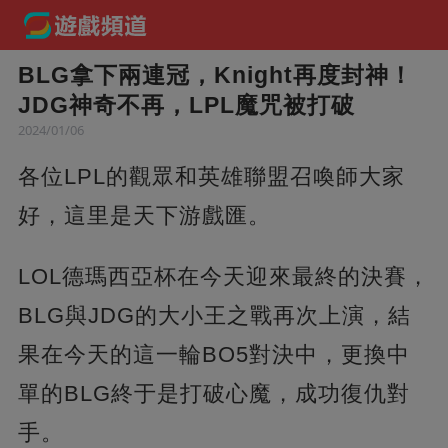
BLG拿下兩連冠，Knight再度封神！
JDG神奇不再，LPL魔咒被打破
2024/01/06
各位LPL的觀眾和英雄聯盟召喚師大家
好，這里是天下游戲匯。
LOL德瑪西亞杯在今天迎來最終的決賽，
BLG與JDG的大小王之戰再次上演，結
果在今天的這一輪BO5對決中，更換中
單的BLG終于是打破心魔，成功復仇對
手。