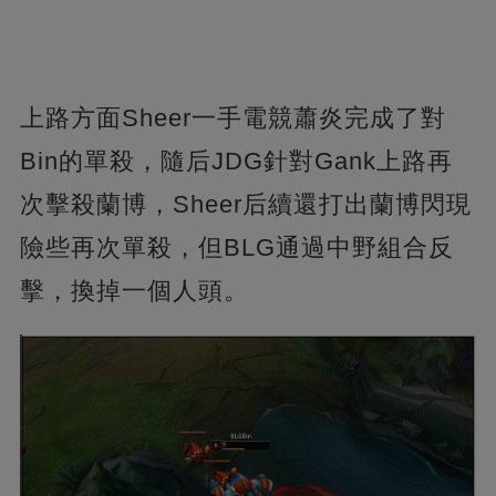
上路方面Sheer一手電競蕭炎完成了對
Bin的單殺，隨后JDG針對Gank上路再
次擊殺蘭博，Sheer后續還打出蘭博閃現
險些再次單殺，但BLG通過中野組合反
擊，換掉一個人頭。