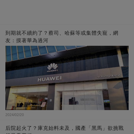
到期就不續約了？蔡司、哈蘇等或集體失寵，網
友：摸著華為過河
2024/02/20
后院起火了？庫克始料未及，國產「黑馬」欲挑戰