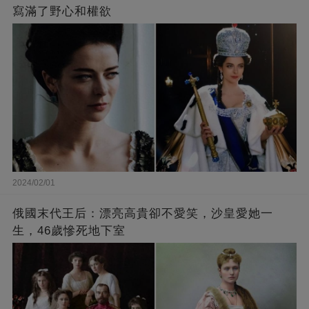
寫滿了野心和權欲
2024/02/01
俄國末代王后：漂亮高貴卻不愛笑，沙皇愛她一
生，46歲慘死地下室