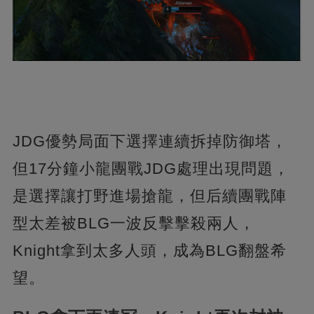
JDG優勢局面下選擇連續拆掉防御塔，
但17分鐘小龍團戰JDG處理出現問題，
是選擇讓打野進場搶龍，但后續團戰陣
型太差被BLG一波反擊擊殺兩人，
Knight拿到太多人頭，成為BLG翻盤希
望。