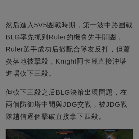
然后進入5V5團戰時期，第一波中路團戰
BLG率先抓到Ruler的機會先手開團，
Ruler選手成功后撤配合隊友反打，但蕭
炎落地被擊殺，Knight阿卡麗直接沖塔
進場砍下三殺。
但砍下三殺之后BLG決策出現問題，在
兩個防御塔中間與JDG交戰，被JDG戰
隊趙信逐個擊破直接拿下四殺。