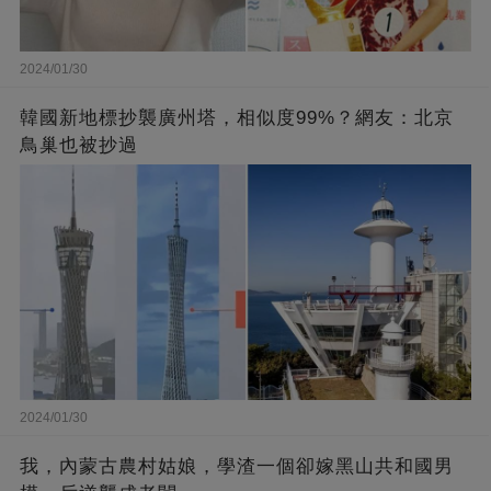
2024/01/30
韓國新地標抄襲廣州塔，相似度99%？網友：北京
鳥巢也被抄過
2024/01/30
我，內蒙古農村姑娘，學渣一個卻嫁黑山共和國男