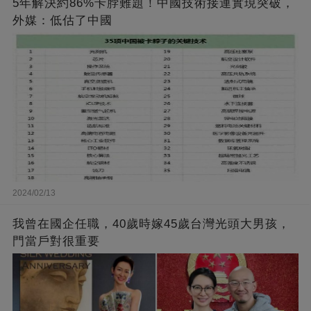
5年解決約86%卡脖難題！中國技術接連實現突破，
外媒：低估了中國
2024/02/13
我曾在國企任職，40歲時嫁45歲台灣光頭大男孩，
門當戶對很重要