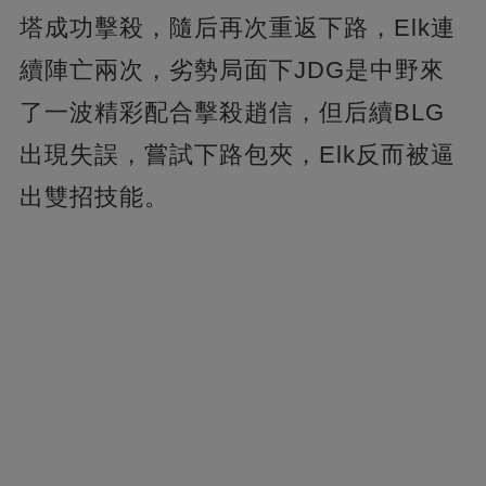
塔成功擊殺，隨后再次重返下路，Elk連
續陣亡兩次，劣勢局面下JDG是中野來
了一波精彩配合擊殺趙信，但后續BLG
出現失誤，嘗試下路包夾，Elk反而被逼
出雙招技能。