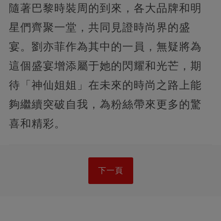
隨著巴黎時裝周的到來，各大品牌和明
星們齊聚一堂，共同見證時尚界的盛
宴。劉亦菲作為其中的一員，無疑將為
這個盛宴增添屬于她的閃耀和光芒，期
待「神仙姐姐」在未來的時尚之路上能
夠繼續突破自我，為粉絲帶來更多的驚
喜和精彩。
下一頁