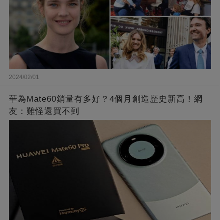
2024/02/01
華為Mate60銷量有多好？4個月創造歷史新高！網
友：難怪還買不到