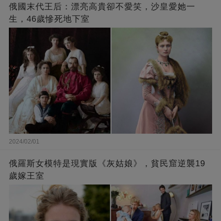
俄國末代王后：漂亮高貴卻不愛笑，沙皇愛她一
生，46歲慘死地下室
2024/02/01
俄羅斯女模特是現實版《灰姑娘》，貧民窟逆襲19
歲嫁王室