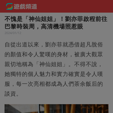
不愧是「神仙姐姐」！劉亦菲啟程前往
巴黎時裝周，高清機場照惹眼
2024/01/12
自從出道以來，劉亦菲就憑借超凡脫俗
的顏值和令人驚嘆的身材，被廣大觀眾
親切地稱為「神仙姐姐」。不得不說，
她獨特的個人魅力和實力確實是令人嘆
服，每一次亮相都成為人們茶余飯后的
談資。