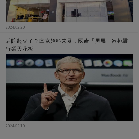
2024/02/20
后院起火了？庫克始料未及，國產「黑馬」欲挑戰
行業天花板
2024/02/19