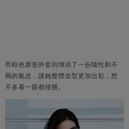
而棕色廓形外套則增添了一份隨性和不
羈的氣息，讓她整體造型更加出彩，想
不多看一眼都很難。