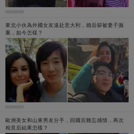
2024/02/05
東北小伙為外國女友遠赴意大利，婚后卻被妻子拋
棄，如今怎樣？
2024/02/01
歐洲美女和山東男友分手，回國后難忘感情，再次
相見后結果怎樣？