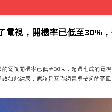
了電視，開機率已低至30%
國的電視開機率已低至30%，超過七成的電
導致如此結果，應該是互聯網電視帶起的歪風