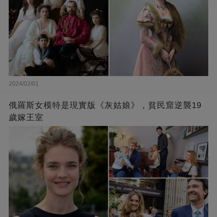
2024/02/01
俄羅斯女模特是現實版《灰姑娘》，貧民窟逆襲19
歲嫁王室