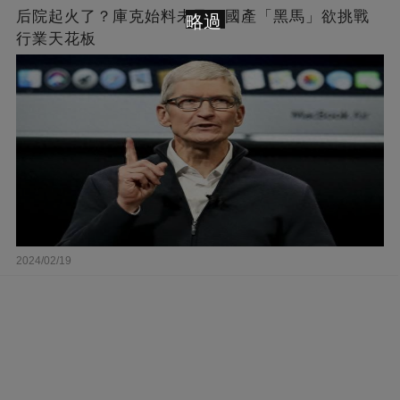
后院起火了？庫克始料未及，國產「黑馬」欲挑戰
略過
行業天花板
2024/02/19