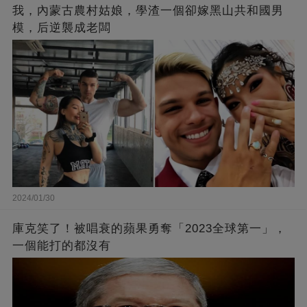
我，內蒙古農村姑娘，學渣一個卻嫁黑山共和國男
模，后逆襲成老闆
2024/01/30
庫克笑了！被唱衰的蘋果勇奪「2023全球第一」，
一個能打的都沒有