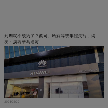
到期就不續約了？蔡司、哈蘇等或集體失寵，網
友：摸著華為過河
2024/02/20