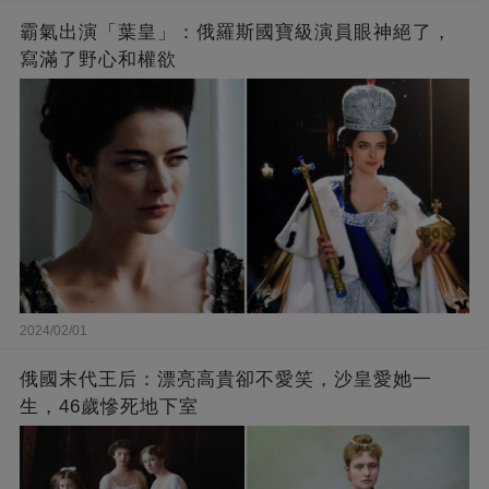
霸氣出演「葉皇」：俄羅斯國寶級演員眼神絕了，
寫滿了野心和權欲
2024/02/01
俄國末代王后：漂亮高貴卻不愛笑，沙皇愛她一
生，46歲慘死地下室