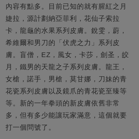
內容有點多。目前已知的就有腥紅之月
婕拉，源計劃納亞菲利，花仙子索拉
卡，龍龜的水果系列皮膚。銳雯，蔚，
希維爾和男刀的「伏虎之力」系列皮
膚。盲僧，EZ，風女，卡莎，劍圣，皎
月，鐵男的天龍之子系列皮膚。龍王，
女槍，諾手，男槍，莫甘娜，刀妹的青
花瓷系列皮膚以及鏡爪的青花瓷至臻等
等。新的一年拳頭的新皮膚依舊非常
多，但有多少能讓玩家滿意，這個就要
打一個問號了。