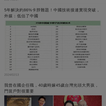
5年解決約86%卡脖難題！中國技術接連實現突破，
外媒：低估了中國
2024/02/13
我曾在國企任職，40歲時嫁45歲台灣光頭大男孩，
門當戶對很重要