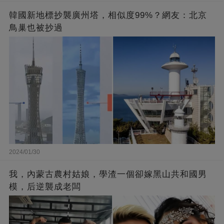
韓國新地標抄襲廣州塔，相似度99%？網友：北京
鳥巢也被抄過
2024/01/30
我，內蒙古農村姑娘，學渣一個卻嫁黑山共和國男
模，后逆襲成老闆