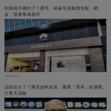
到期就不續約了？蔡司、哈蘇等或集體失寵，網
友：摸著華為過河
2024/02/20
后院起火了？庫克始料未及，國產「黑馬」欲挑戰
行業天花板