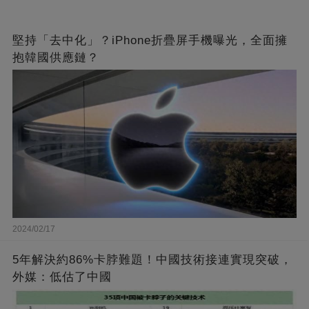
堅持「去中化」？iPhone折疊屏手機曝光，全面擁
抱韓國供應鏈？
2024/02/17
5年解決約86%卡脖難題！中國技術接連實現突破，
外媒：低估了中國