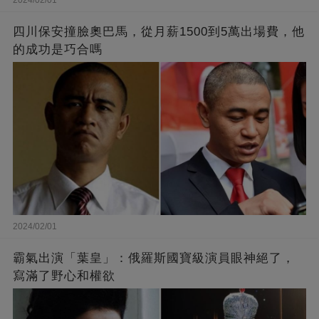
四川保安撞臉奧巴馬，從月薪1500到5萬出場費，他
的成功是巧合嗎
2024/02/01
霸氣出演「葉皇」：俄羅斯國寶級演員眼神絕了，
寫滿了野心和權欲