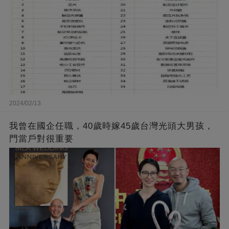
2024/02/13
我曾在國企任職，40歲時嫁45歲台灣光頭大男孩，
門當戶對很重要