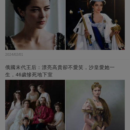
2024/02/01
俄國末代王后：漂亮高貴卻不愛笑，沙皇愛她一
生，46歲慘死地下室