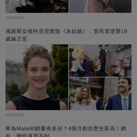
2024/02/01
俄羅斯女模特是現實版《灰姑娘》，貧民窟逆襲19
歲嫁王室
2024/02/01
華為Mate60銷量有多好？4個月創造歷史新高！網
友：難怪還買不到