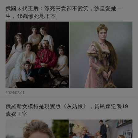
俄國末代王后：漂亮高貴卻不愛笑，沙皇愛她一
生，46歲慘死地下室
2024/02/01
俄羅斯女模特是現實版《灰姑娘》，貧民窟逆襲19
歲嫁王室