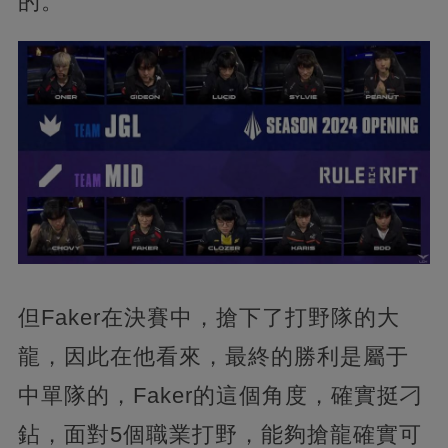
的。
但Faker在決賽中，搶下了打野隊的大
龍，因此在他看來，最終的勝利是屬于
中單隊的，Faker的這個角度，確實挺刁
鉆，面對5個職業打野，能夠搶龍確實可