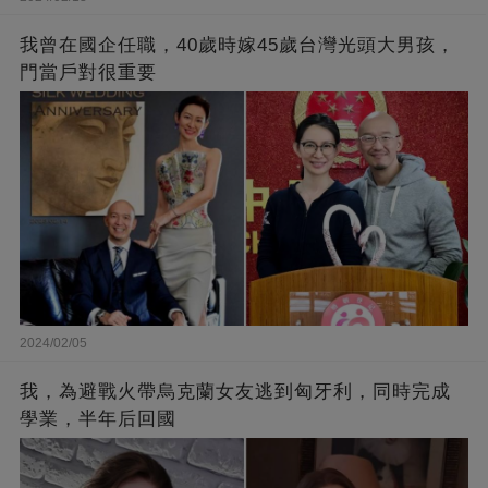
我曾在國企任職，40歲時嫁45歲台灣光頭大男孩，
門當戶對很重要
2024/02/05
我，為避戰火帶烏克蘭女友逃到匈牙利，同時完成
學業，半年后回國