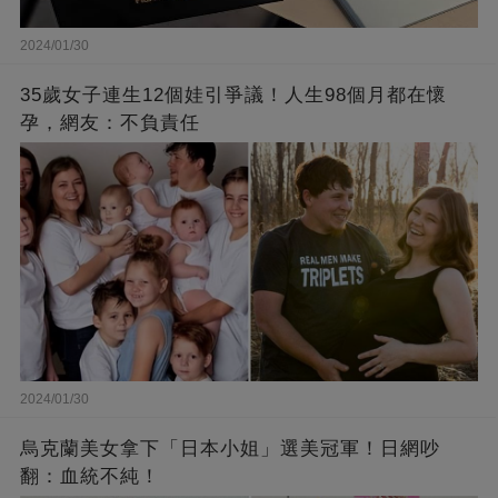
2024/01/30
35歲女子連生12個娃引爭議！人生98個月都在懷
孕，網友：不負責任
2024/01/30
烏克蘭美女拿下「日本小姐」選美冠軍！日網吵
翻：血統不純！