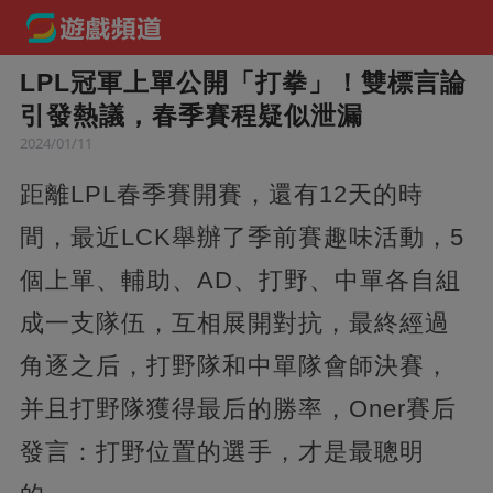
LPL冠軍上單公開「打拳」！雙標言論
引發熱議，春季賽程疑似泄漏
2024/01/11
距離LPL春季賽開賽，還有12天的時
間，最近LCK舉辦了季前賽趣味活動，5
個上單、輔助、AD、打野、中單各自組
成一支隊伍，互相展開對抗，最終經過
角逐之后，打野隊和中單隊會師決賽，
并且打野隊獲得最后的勝率，Oner賽后
發言：打野位置的選手，才是最聰明