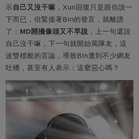
示
自己又沒干嘛
，Xun回復只是跟你說一
下而已，但緊接著BIn的發言，就離譜
了：
MD開攝像頭又不早說
，上一句還說
自己沒干嘛，下一句就開始罵隊友，這
波雙標般的言論，導致BIn遭到不少網友
吐槽，甚至有人表示：這麼惡心嗎？