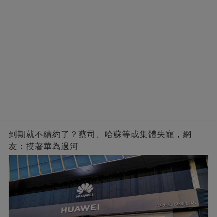
到期就不續約了？蔡司、哈蘇等或集體失寵，網
友：摸著華為過河