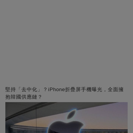
堅持「去中化」？iPhone折疊屏手機曝光，全面擁
抱韓國供應鏈？